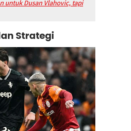
 untuk Dusan Vlahovic, tapi
an Strategi