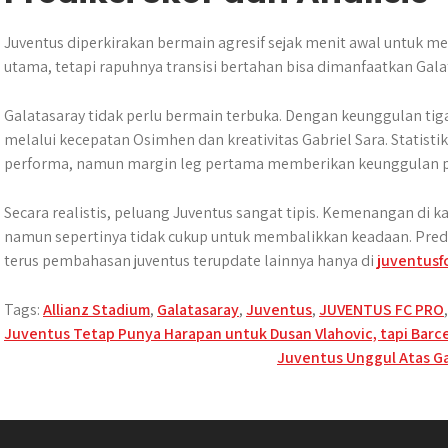
Juventus diperkirakan bermain agresif sejak menit awal untuk men
utama, tetapi rapuhnya transisi bertahan bisa dimanfaatkan Gala
Galatasaray tidak perlu bermain terbuka. Dengan keunggulan t
melalui kecepatan Osimhen dan kreativitas Gabriel Sara. Statis
performa, namun margin leg pertama memberikan keunggulan p
Secara realistis, peluang Juventus sangat tipis. Kemenangan di 
namun sepertinya tidak cukup untuk membalikkan keadaan. Prediks
terus pembahasan juventus terupdate lainnya hanya di
juventusf
Tags:
Allianz Stadium
,
Galatasaray
,
Juventus
,
JUVENTUS FC PRO
Post
Juventus Tetap Punya Harapan untuk Dusan Vlahovic, tapi Barc
Juventus Unggul Atas Ga
navigation