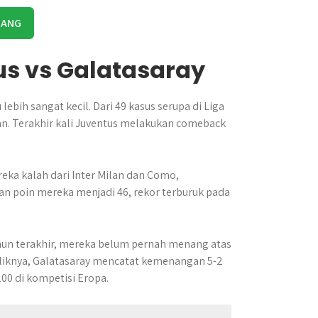
RANG
us vs Galatasaray
 lebih sangat kecil. Dari 49 kasus serupa di Liga
. Terakhir kali Juventus melakukan comeback
eka kalah dari Inter Milan dan Como,
n poin mereka menjadi 46, rekor terburuk pada
hun terakhir, mereka belum pernah menang atas
aliknya, Galatasaray mencatat kemenangan 5-2
00 di kompetisi Eropa.