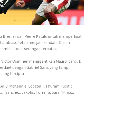
a Bremer dan Pierre Kalulu untuk memperkuat
 Cambiaso tetap menjadi kendala. Dusan
 membuat opsi serangan terbatas.
 Victor Osimhen menggantikan Mauro Icardi. Di
berduet dengan Gabriel Sara, yang tampil
luang tercipta.
 Kelly; McKennie, Locatelli, Thuram, Kostic;
kci, Sanchez, Jakobs; Torreira, Sara; Yilmaz,