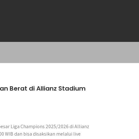
an Berat di Allianz Stadium
besar Liga Champions 2025/2026 di Allianz
00 WIB dan bisa disaksikan melalui live