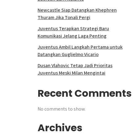
Newcastle Siap Datangkan Khephren
Thuram Jika Tonali Pergi
Juventus Terapkan Strategi Baru
Komunikasi Jelang Laga Penting
Juventus Ambil Langkah Pertama untuk
Datangkan Guglielmo Vicario
Dusan Vlahovic Tetap Jadi Prioritas
Juventus Meski Milan Mengintai
Recent Comments
No comments to show.
Archives