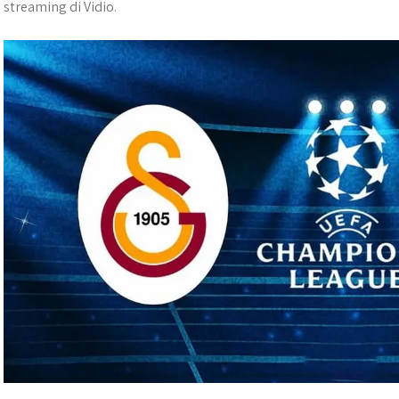
s
b
e
g
e
e
streaming di Vidio.
A
o
n
r
p
o
g
a
p
k
e
m
r