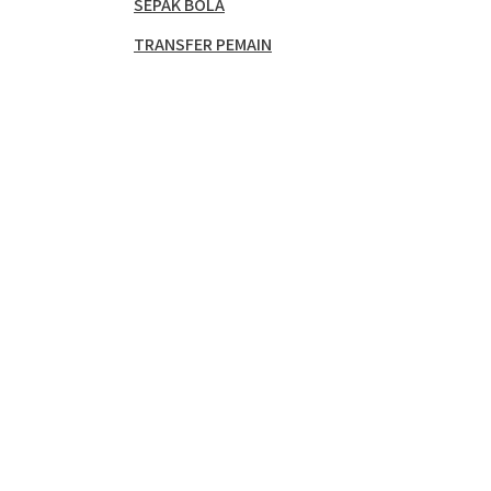
SEPAK BOLA
TRANSFER PEMAIN