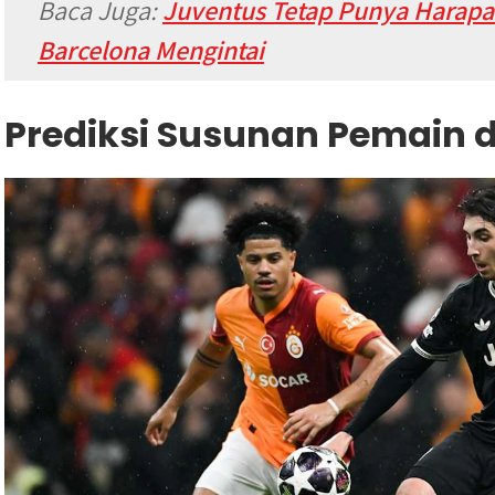
Baca Juga:
Juventus Tetap Punya Harapan
Barcelona Mengintai
Prediksi Susunan Pemain d