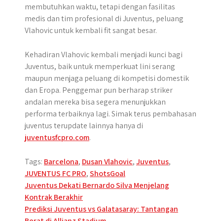
membutuhkan waktu, tetapi dengan fasilitas
medis dan tim profesional di Juventus, peluang
Vlahovic untuk kembali fit sangat besar.
Kehadiran Vlahovic kembali menjadi kunci bagi
Juventus, baik untuk memperkuat lini serang
maupun menjaga peluang di kompetisi domestik
dan Eropa. Penggemar pun berharap striker
andalan mereka bisa segera menunjukkan
performa terbaiknya lagi. Simak terus pembahasan
juventus terupdate lainnya hanya di
juventusfcpro.com
.
Tags:
Barcelona
,
Dusan Vlahovic
,
Juventus
,
JUVENTUS FC PRO
,
ShotsGoal
Post
Juventus Dekati Bernardo Silva Menjelang
Kontrak Berakhir
navigation
Prediksi Juventus vs Galatasaray: Tantangan
Berat di Allianz Stadium