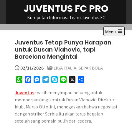
Skip
JUVENTUS FC PRO
to
content
Kumpulan Informasi Team Juventus FC
Menu
Open
Juventus Tetap Punya Harapan
the
main
untuk Dusan Vlahovic, tapi
menu
Barcelona Mengintai
02/11/2026
LIGA ITALIA
,
SEPAK BOLA
W
F
M
T
S
L
X
S
h
a
e
e
k
i
h
a
c
s
l
y
n
a
Juventus
masih menyimpan peluang untuk
t
e
s
e
p
e
r
memperpanjang kontrak Dusan Vlahovic. Direktur
s
b
e
g
e
e
klub, Marco Ottolini, menegaskan bahwa negosiasi
A
o
n
r
dengan striker Serbia itu akan terus berjalan
p
o
g
a
setelah sang pemain pulih dari cedera.
p
k
e
m
r