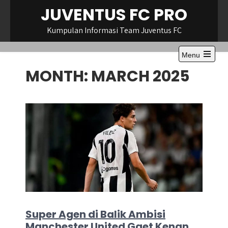
Skip
JUVENTUS FC PRO
to
content
Kumpulan Informasi Team Juventus FC
Menu
Open
MONTH:
MARCH 2025
the
main
menu
Super Agen di Balik Ambisi
Manchester United Gaet Kenan