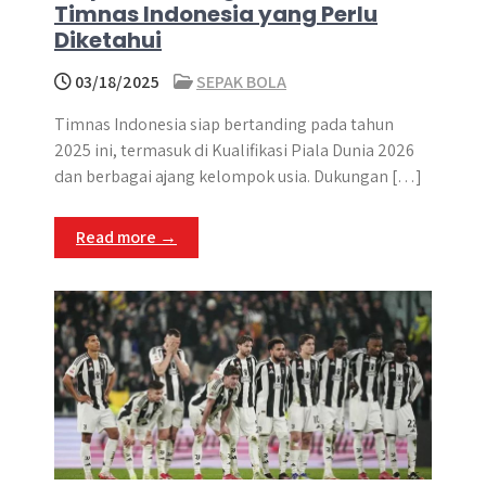
Timnas Indonesia yang Perlu
Diketahui
03/18/2025
SEPAK BOLA
Timnas Indonesia siap bertanding pada tahun
2025 ini, termasuk di Kualifikasi Piala Dunia 2026
dan berbagai ajang kelompok usia. Dukungan […]
Read more →