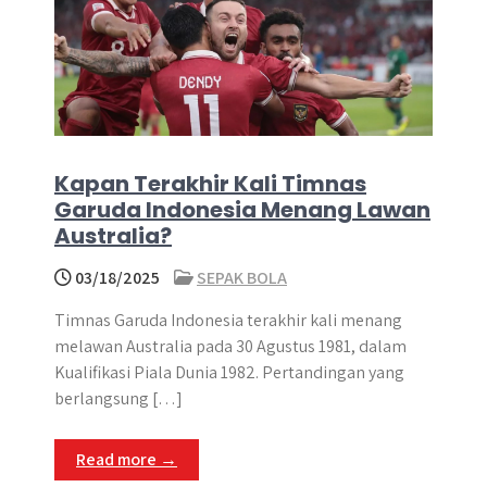
Kapan Terakhir Kali Timnas
Garuda Indonesia Menang Lawan
Australia?
03/18/2025
SEPAK BOLA
Timnas Garuda Indonesia terakhir kali menang
melawan Australia pada 30 Agustus 1981, dalam
Kualifikasi Piala Dunia 1982. Pertandingan yang
berlangsung […]
Read more →