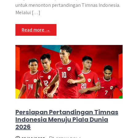
untuk menonton pertandingan Timnas Indonesia.
Melalui […]
Read more →
Persiapan Pertandingan Timnas
Indonesia Menuju Piala Dunia
2026