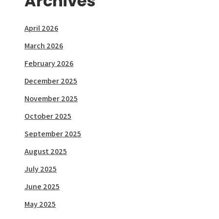
Archives
April 2026
March 2026
February 2026
December 2025
November 2025
October 2025
September 2025
August 2025
July 2025
June 2025
May 2025