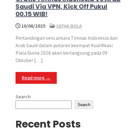
Saudi Via VPN, Kick Off Pukul
00.15 WIB!
10/08/2025
SEPAK BOLA
Pertandingan seru antara Timnas Indonesia dan
Arab Saudi dalam putaran keempat Kualifikasi
Piala Dunia 2026 akan berlangsung pada 09
Oktober […]
Read more →
Search
Search
Recent Posts