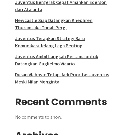
Juventus Bergerak Cepat Amankan Ederson
dari Atalanta
Newcastle Siap Datangkan Khephren
Thuram Jika Tonali Pergi
Juventus Terapkan Strategi Baru
Komunikasi Jelang Laga Penting
Juventus Ambil Langkah Pertama untuk
Datangkan Guglielmo Vicario
Dusan Vlahovic Tetap Jadi Prioritas Juventus
Meski Milan Mengintai
Recent Comments
No comments to show.