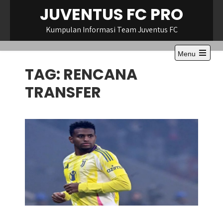
Skip
JUVENTUS FC PRO
to
content
Kumpulan Informasi Team Juventus FC
Menu
Open
TAG:
RENCANA
the
main
menu
TRANSFER