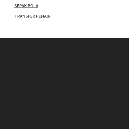
SEPAK BOLA
TRANSFER PEMAIN