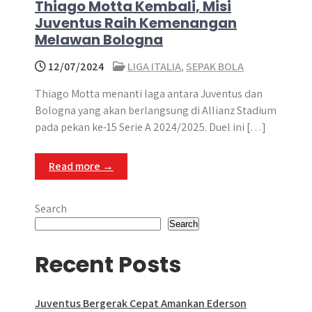
Thiago Motta Kembali, Misi
Juventus Raih Kemenangan
Melawan Bologna
12/07/2024
LIGA ITALIA
,
SEPAK BOLA
Thiago Motta menanti laga antara Juventus dan
Bologna yang akan berlangsung di Allianz Stadium
pada pekan ke-15 Serie A 2024/2025. Duel ini […]
Read more →
Search
Search
Recent Posts
Juventus Bergerak Cepat Amankan Ederson