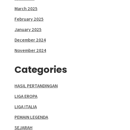
March 2025
February 2025
January 2025
December 2024
November 2024
Categories
HASIL PERTANDINGAN
LIGA EROPA
LIGA ITALIA
PEMAIN LEGENDA
SEJARAH