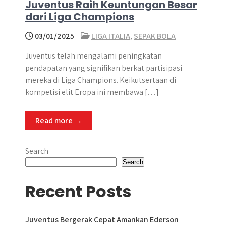
Juventus Raih Keuntungan Besar
dari Liga Champions
03/01/2025
LIGA ITALIA
,
SEPAK BOLA
Juventus telah mengalami peningkatan
pendapatan yang signifikan berkat partisipasi
mereka di Liga Champions. Keikutsertaan di
kompetisi elit Eropa ini membawa […]
Read more →
Search
Search
Recent Posts
Juventus Bergerak Cepat Amankan Ederson