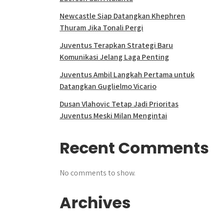
Newcastle Siap Datangkan Khephren
Thuram Jika Tonali Pergi
Juventus Terapkan Strategi Baru
Komunikasi Jelang Laga Penting
Juventus Ambil Langkah Pertama untuk
Datangkan Guglielmo Vicario
Dusan Vlahovic Tetap Jadi Prioritas
Juventus Meski Milan Mengintai
Recent Comments
No comments to show.
Archives