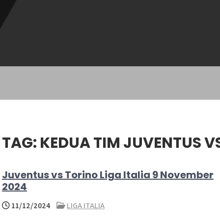
TAG:
KEDUA TIM JUVENTUS V
Juventus vs Torino Liga Italia 9 November
2024
11/12/2024
LIGA ITALIA