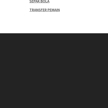
SEPAK BOLA
TRANSFER PEMAIN