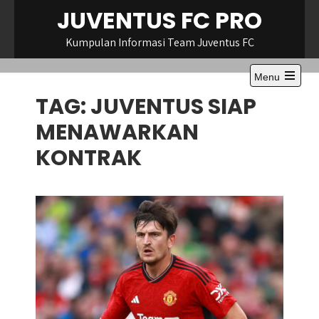
Skip
JUVENTUS FC PRO
to
content
Kumpulan Informasi Team Juventus FC
Menu
Open
TAG:
JUVENTUS SIAP
the
main
menu
MENAWARKAN
KONTRAK