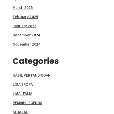
March 2025
February 2025
January 2025
December 2024
November 2024
Categories
HASIL PERTANDINGAN
LIGA EROPA
LIGA ITALIA
PEMAIN LEGENDA
SEJARAH