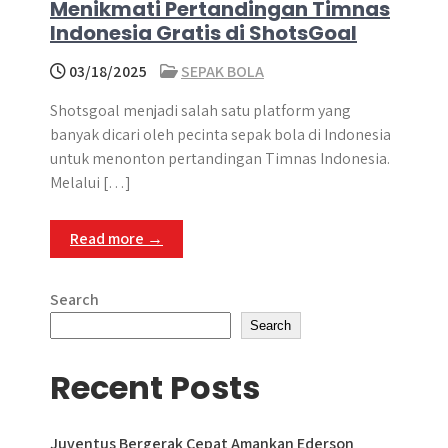
Menikmati Pertandingan Timnas
Indonesia Gratis di ShotsGoal
03/18/2025
SEPAK BOLA
Shotsgoal menjadi salah satu platform yang
banyak dicari oleh pecinta sepak bola di Indonesia
untuk menonton pertandingan Timnas Indonesia.
Melalui […]
Read more →
Search
Search
Recent Posts
Juventus Bergerak Cepat Amankan Ederson