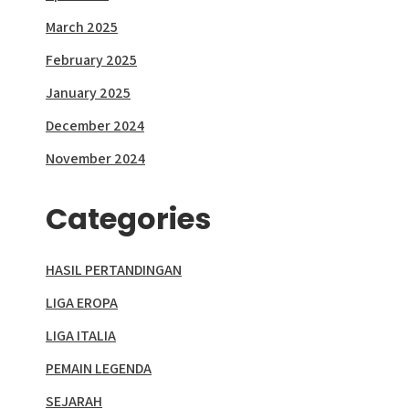
March 2025
February 2025
January 2025
December 2024
November 2024
Categories
HASIL PERTANDINGAN
LIGA EROPA
LIGA ITALIA
PEMAIN LEGENDA
SEJARAH