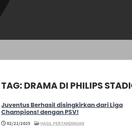
TAG:
DRAMA DI PHILIPS STAD
Juventus Berhasil disingkirkan dari Liga
Champions! dengan PSV!
02/21/2025
HASIL PERTANDINGAN