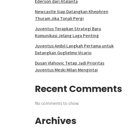
Ederson dari Atalanta
Newcastle Siap Datangkan Khephren
Thuram Jika Tonali Pergi
Juventus Terapkan Strategi Baru
Komunikasi Jelang Laga Penting
Juventus Ambil Langkah Pertama untuk
Datangkan Guglielmo Vicario
Dusan Vlahovic Tetap Jadi Prioritas
Juventus Meski Milan Mengintai
Recent Comments
No comments to show.
Archives