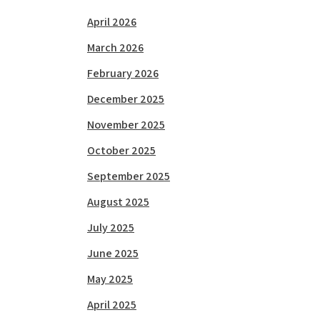
April 2026
March 2026
February 2026
December 2025
November 2025
October 2025
September 2025
August 2025
July 2025
June 2025
May 2025
April 2025