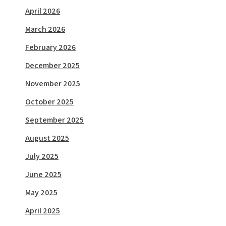
April 2026
March 2026
February 2026
December 2025
November 2025
October 2025
September 2025
August 2025
July 2025
June 2025
May 2025
April 2025