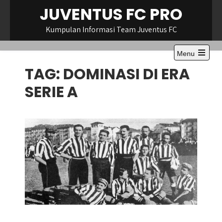
Skip
JUVENTUS FC PRO
to
content
Kumpulan Informasi Team Juventus FC
Menu
Open
TAG:
DOMINASI DI ERA
the
main
menu
SERIE A