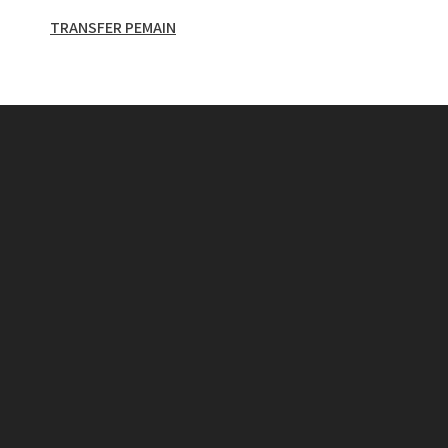
TRANSFER PEMAIN