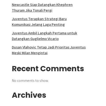
Newcastle Siap Datangkan Khephren
Thuram Jika Tonali Pergi
Juventus Terapkan Strategi Baru
Komunikasi Jelang Laga Penting
Juventus Ambil Langkah Pertama untuk
Datangkan Guglielmo Vicario
Dusan Vlahovic Tetap Jadi Prioritas Juventus
Meski Milan Mengintai
Recent Comments
No comments to show.
Archives