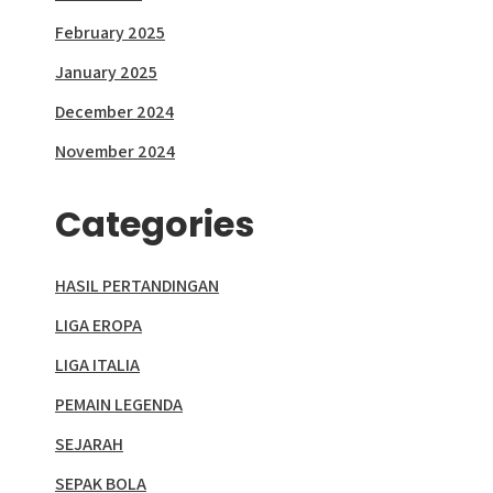
February 2025
January 2025
December 2024
November 2024
Categories
HASIL PERTANDINGAN
LIGA EROPA
LIGA ITALIA
PEMAIN LEGENDA
SEJARAH
SEPAK BOLA