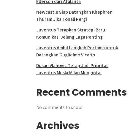
Ederson dari Atalanta
Newcastle Siap Datangkan Khephren
Thuram Jika Tonali Pergi
Juventus Terapkan Strategi Baru
Komunikasi Jelang Laga Penting
Juventus Ambil Langkah Pertama untuk
Datangkan Guglielmo Vicario
Dusan Vlahovic Tetap Jadi Prioritas
Juventus Meski Milan Mengintai
Recent Comments
No comments to show.
Archives