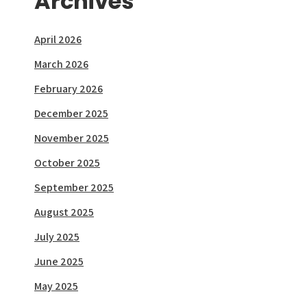
Archives
April 2026
March 2026
February 2026
December 2025
November 2025
October 2025
September 2025
August 2025
July 2025
June 2025
May 2025