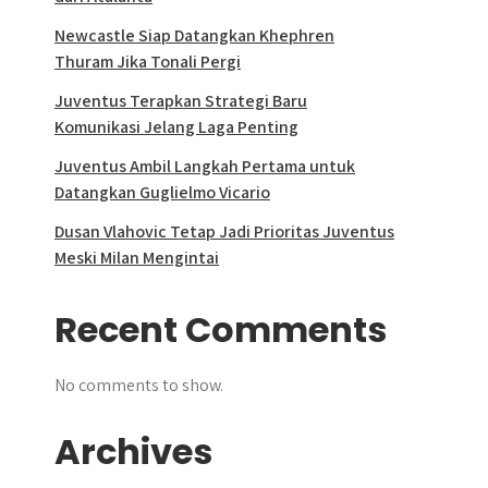
Newcastle Siap Datangkan Khephren
Thuram Jika Tonali Pergi
Juventus Terapkan Strategi Baru
Komunikasi Jelang Laga Penting
Juventus Ambil Langkah Pertama untuk
Datangkan Guglielmo Vicario
Dusan Vlahovic Tetap Jadi Prioritas Juventus
Meski Milan Mengintai
Recent Comments
No comments to show.
Archives