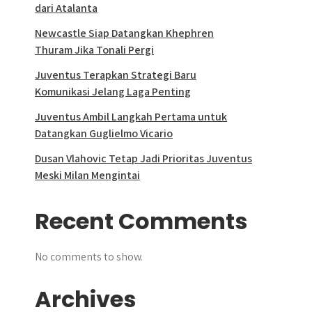
dari Atalanta
Newcastle Siap Datangkan Khephren
Thuram Jika Tonali Pergi
Juventus Terapkan Strategi Baru
Komunikasi Jelang Laga Penting
Juventus Ambil Langkah Pertama untuk
Datangkan Guglielmo Vicario
Dusan Vlahovic Tetap Jadi Prioritas Juventus
Meski Milan Mengintai
Recent Comments
No comments to show.
Archives