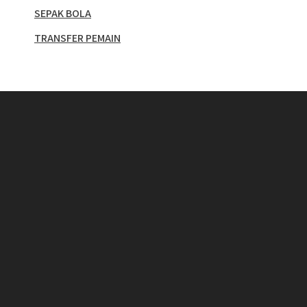
SEPAK BOLA
TRANSFER PEMAIN