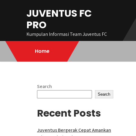
Skip
JUVENTUS FC
to
content
PRO
Kumpulan Informasi Team Juventus FC
Home
Search
Search
Recent Posts
Juventus Bergerak Cepat Amankan