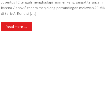
Juventus FC tengah menghadapi momen yang sangat terancam
karena Vlahović cedera menjelang pertandingan melawan AC Mil
di Serie A. Kondisi […]
Read more →