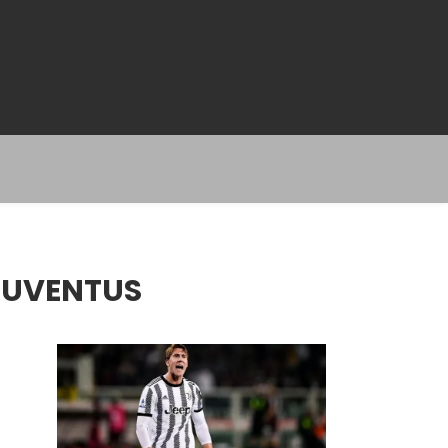
JUVENTUS