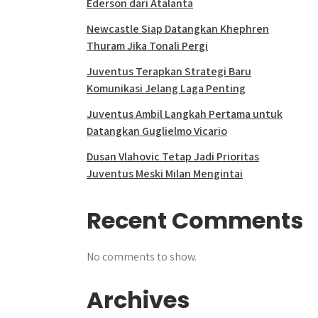
Ederson dari Atalanta
Newcastle Siap Datangkan Khephren
Thuram Jika Tonali Pergi
Juventus Terapkan Strategi Baru
Komunikasi Jelang Laga Penting
Juventus Ambil Langkah Pertama untuk
Datangkan Guglielmo Vicario
Dusan Vlahovic Tetap Jadi Prioritas
Juventus Meski Milan Mengintai
Recent Comments
No comments to show.
Archives