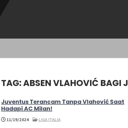
TAG:
ABSEN VLAHOVIĆ BAGI 
Juventus Terancam Tanpa Vlahović Saat
Hadapi AC Milan!
11/19/2024
LIGA ITALIA