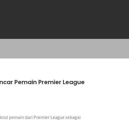
Incar Pemain Premier League
ekrut pemain dari Premier League sebagai