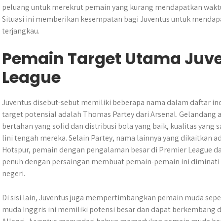
peluang untuk merekrut pemain yang kurang mendapatkan waktu 
Situasi ini memberikan kesempatan bagi Juventus untuk mendapa
terjangkau.
Pemain Target Utama Juve
League
Juventus disebut-sebut memiliki beberapa nama dalam daftar inc
target potensial adalah Thomas Partey dari Arsenal. Gelandang
bertahan yang solid dan distribusi bola yang baik, kualitas yan
lini tengah mereka. Selain Partey, nama lainnya yang dikaitkan 
Hotspur, pemain dengan pengalaman besar di Premier League dan 
penuh dengan persaingan membuat pemain-pemain ini diminati b
negeri.
Di sisi lain, Juventus juga mempertimbangkan pemain muda seper
muda Inggris ini memiliki potensi besar dan dapat berkembang 