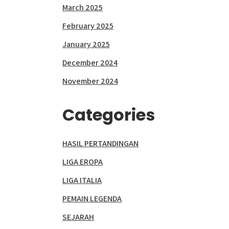
March 2025
February 2025
January 2025
December 2024
November 2024
Categories
HASIL PERTANDINGAN
LIGA EROPA
LIGA ITALIA
PEMAIN LEGENDA
SEJARAH