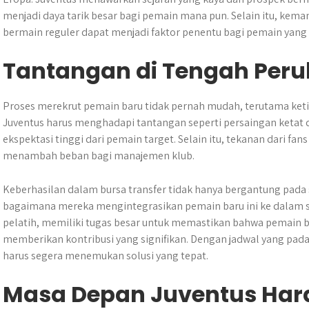
menjadi daya tarik besar bagi pemain mana pun. Selain itu, k
bermain reguler dapat menjadi faktor penentu bagi pemain yang 
Tantangan di Tengah Per
Proses merekrut pemain baru tidak pernah mudah, terutama keti
Juventus harus menghadapi tantangan seperti persaingan ketat da
ekspektasi tinggi dari pemain target. Selain itu, tekanan dari fan
menambah beban bagi manajemen klub.
Keberhasilan dalam bursa transfer tidak hanya bergantung pada s
bagaimana mereka mengintegrasikan pemain baru ini ke dalam si
pelatih, memiliki tugas besar untuk memastikan bahwa pemain b
memberikan kontribusi yang signifikan. Dengan jadwal yang pada
harus segera menemukan solusi yang tepat.
Masa Depan Juventus Har