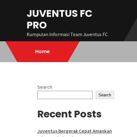
Skip
JUVENTUS FC
to
content
PRO
Kumpulan Informasi Team Juventus FC
Home
Search
Search
Recent Posts
Juventus Bergerak Cepat Amankan