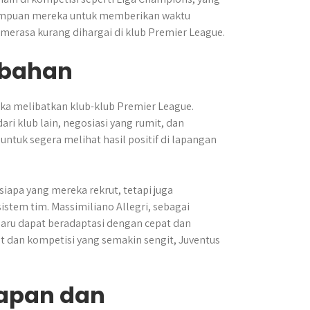
emampuan mereka untuk memberikan waktu
merasa kurang dihargai di klub Premier League.
ubahan
ka melibatkan klub-klub Premier League.
ri klub lain, negosiasi yang rumit, dan
s untuk segera melihat hasil positif di lapangan
iapa yang mereka rekrut, tetapi juga
stem tim. Massimiliano Allegri, sebagai
aru dapat beradaptasi dengan cepat dan
t dan kompetisi yang semakin sengit, Juventus
apan dan