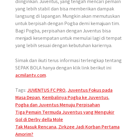
diinginkan. Juventus, yang tengah mencari pemain
yang lebih stabil dan bisa memberikan dampak
langsung di lapangan. Mungkin akan memutuskan
untuk berpisah dengan Pogba demi kemajuan tim.
Bagi Pogba, perpisahan dengan Juventus bisa
menjadi kesempatan untuk memulai lagi di tempat
yang lebih sesuai dengan kebutuhan kariernya.
Simak dan ikuti terus informasi terlengkap tentang
SEPAK BOLA hanya dengan klik link berikut ini
acmilantv.com
.
Tags:
JUVENTUS FC PRO
,
Juventus Fokus pada
Masa Depan
,
Kembalinya Pogba ke Juventus
,
Pogba dan Juventus Menuju Perpisahan
Post
Tiga Pemain Termuda Juventus yang Mengukir
Gol di Derby della Mole
navigation
Tak Masuk Rencana, Zirkzee Jadi Korban Pertama
Amorim?