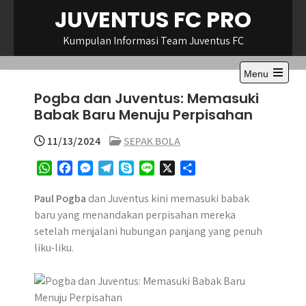
Skip
JUVENTUS FC PRO
to
content
Kumpulan Informasi Team Juventus FC
Menu
Open
Pogba dan Juventus: Memasuki
the
main
Babak Baru Menuju Perpisahan
menu
11/13/2024
SEPAK BOLA
W
F
M
T
S
L
X
S
h
a
e
e
k
i
h
a
c
s
l
y
n
a
​Paul Pogba
dan Juventus kini memasuki babak
t
e
s
e
p
e
r
baru yang menandakan perpisahan mereka
s
b
e
g
e
e
setelah menjalani hubungan panjang yang penuh
A
o
n
r
liku-liku.
p
o
g
a
p
k
e
m
r