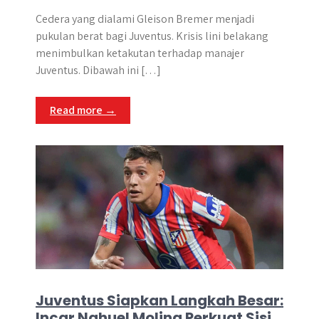
h
a
e
e
k
i
h
a
c
s
l
y
n
a
Cedera yang dialami Gleison Bremer menjadi
t
e
s
e
p
e
r
pukulan berat bagi Juventus. Krisis lini belakang
s
b
e
g
e
e
menimbulkan ketakutan terhadap manajer
A
o
n
r
Juventus. Dibawah ini […]
p
o
g
a
p
k
e
m
Read more →
r
Juventus Siapkan Langkah Besar:
Incar Nahuel Molina Perkuat Sisi