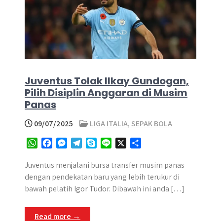
Juventus Tolak Ilkay Gundogan,
Pilih Disiplin Anggaran di Musim
Panas
09/07/2025
LIGA ITALIA
,
SEPAK BOLA
W
F
M
T
S
L
X
S
h
a
e
e
k
i
h
a
c
s
l
y
n
a
Juventus menjalani bursa transfer musim panas
t
e
s
e
p
e
r
dengan pendekatan baru yang lebih terukur di
s
b
e
g
e
e
bawah pelatih Igor Tudor. Dibawah ini anda […]
A
o
n
r
p
o
g
a
Read more →
p
k
e
m