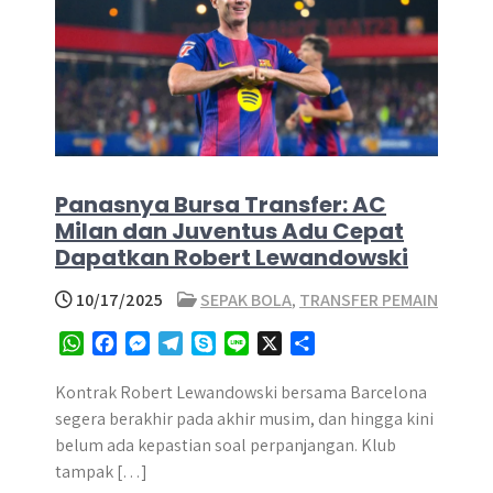
Panasnya Bursa Transfer: AC
Milan dan Juventus Adu Cepat
Dapatkan Robert Lewandowski
10/17/2025
SEPAK BOLA
,
TRANSFER PEMAIN
W
F
M
T
S
L
X
S
h
a
e
e
k
i
h
a
c
s
l
y
n
a
Kontrak Robert Lewandowski bersama Barcelona
t
e
s
e
p
e
r
segera berakhir pada akhir musim, dan hingga kini
s
b
e
g
e
e
belum ada kepastian soal perpanjangan. Klub
A
o
n
r
tampak […]
p
o
g
a