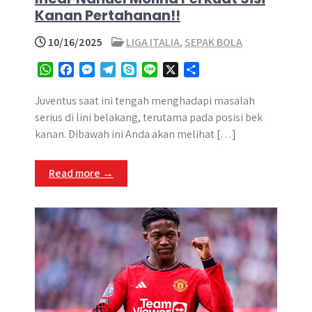
Kanan Pertahanan!!
10/16/2025
LIGA ITALIA
,
SEPAK BOLA
W
F
M
T
S
L
X
S
h
a
e
e
k
i
h
a
c
s
l
y
n
a
Juventus saat ini tengah menghadapi masalah
t
e
s
e
p
e
r
serius di lini belakang, terutama pada posisi bek
s
b
e
g
e
e
kanan. Dibawah ini Anda akan melihat […]
A
o
n
r
p
o
g
a
Read more →
p
k
e
m
r