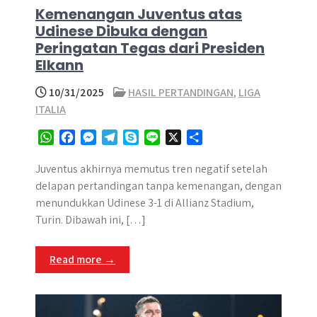
Kemenangan Juventus atas
Udinese Dibuka dengan
Peringatan Tegas dari Presiden
Elkann
10/31/2025
HASIL PERTANDINGAN
,
LIGA
ITALIA
W
F
M
T
S
L
X
S
h
a
e
e
k
i
h
a
c
s
l
y
n
a
Juventus akhirnya memutus tren negatif setelah
t
e
s
e
p
e
r
delapan pertandingan tanpa kemenangan, dengan
s
b
e
g
e
e
menundukkan Udinese 3-1 di Allianz Stadium,
A
o
n
r
Turin. Dibawah ini, […]
p
o
g
a
p
k
e
m
Read more →
r