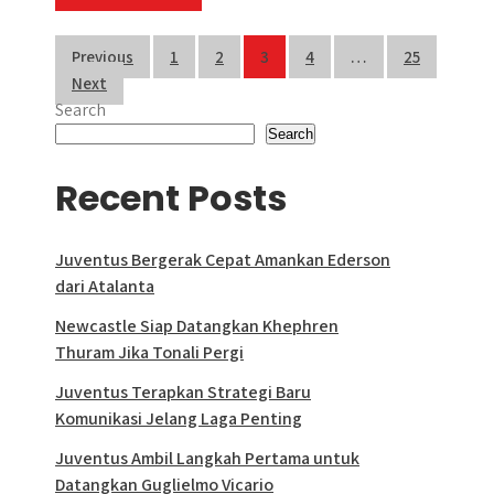
r
Posts
Previous
1
2
3
4
…
25
Next
pagination
Search
Search
Recent Posts
Juventus Bergerak Cepat Amankan Ederson
dari Atalanta
Newcastle Siap Datangkan Khephren
Thuram Jika Tonali Pergi
Juventus Terapkan Strategi Baru
Komunikasi Jelang Laga Penting
Juventus Ambil Langkah Pertama untuk
Datangkan Guglielmo Vicario