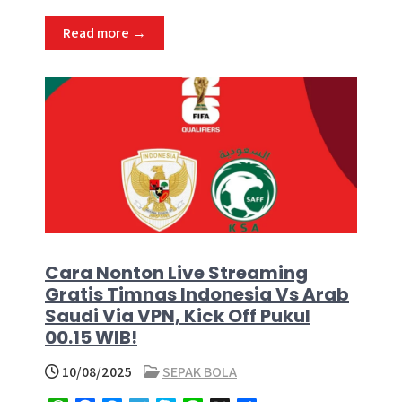
p
k
e
m
Read more →
r
Cara Nonton Live Streaming
Gratis Timnas Indonesia Vs Arab
Saudi Via VPN, Kick Off Pukul
00.15 WIB!
10/08/2025
SEPAK BOLA