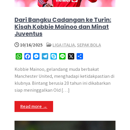
Dari Bangku Cadangan ke Turin:
Kisah Kobbie Mainoo dan Minat
Juventus
10/16/2025
LIGA ITALIA
,
SEPAK BOLA
W
F
M
T
S
L
X
S
h
a
e
e
k
i
h
a
c
s
l
y
n
a
Kobbie Mainoo, gelandang muda berbakat
t
e
s
e
p
e
r
Manchester United, menghadapi ketidakpastian di
s
b
e
g
e
e
klubnya. Bintang berusia 20 tahun ini dikabarkan
A
o
n
r
siap meninggalkan Old […]
p
o
g
a
p
k
e
m
Read more →
r