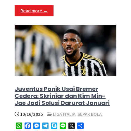
p
k
e
m
Read more →
r
Juventus Panik Usai Bremer
Cedera: Skriniar dan Kim Min-
Jae Jadi Solusi Darurat Januari
10/16/2025
LIGA ITALIA
,
SEPAK BOLA
W
F
M
T
S
L
X
S