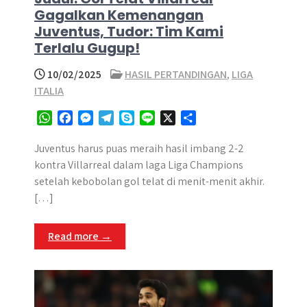
Gagalkan Kemenangan
Juventus, Tudor: Tim Kami
Terlalu Gugup!
10/02/2025
HASIL PERTANDINGAN
,
LIGA
ITALIA
W
F
M
T
S
L
X
S
h
a
e
e
k
i
h
a
c
s
l
y
n
a
Juventus harus puas meraih hasil imbang 2-2
t
e
s
e
p
e
r
kontra Villarreal dalam laga Liga Champions
s
b
e
g
e
e
setelah kebobolan gol telat di menit-menit akhir.
A
o
n
r
[…]
p
o
g
a
p
k
e
m
Read more →
r