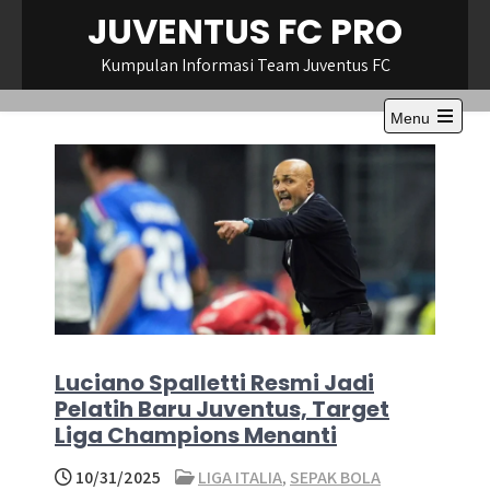
Skip
JUVENTUS FC PRO
to
content
Kumpulan Informasi Team Juventus FC
Menu
Open
the
main
menu
Luciano Spalletti Resmi Jadi
Pelatih Baru Juventus, Target
Liga Champions Menanti
10/31/2025
LIGA ITALIA
,
SEPAK BOLA