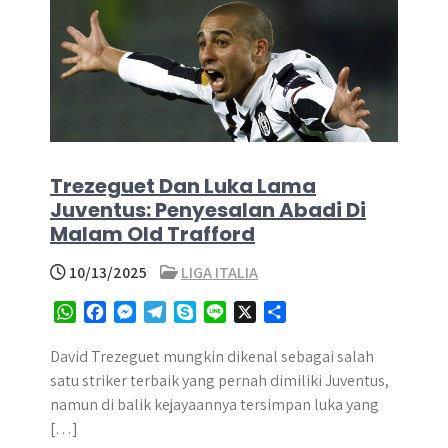
Trezeguet Dan Luka Lama
Juventus: Penyesalan Abadi Di
Malam Old Trafford
10/13/2025
LIGA ITALIA
W
F
M
T
S
L
X
S
h
a
e
e
k
i
h
a
c
s
l
y
n
a
David Trezeguet mungkin dikenal sebagai salah
t
e
s
e
p
e
r
satu striker terbaik yang pernah dimiliki Juventus,
s
b
e
g
e
e
namun di balik kejayaannya tersimpan luka yang
A
o
n
r
[…]
p
o
g
a