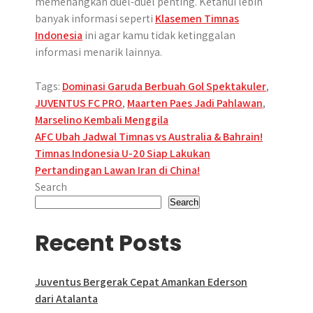
memenangkan duel-duel penting. Ketahui lebih
banyak informasi seperti
Klasemen Timnas
Indonesia
ini agar kamu tidak ketinggalan
informasi menarik lainnya.
Tags:
Dominasi Garuda Berbuah Gol Spektakuler
,
JUVENTUS FC PRO
,
Maarten Paes Jadi Pahlawan
,
Marselino Kembali Menggila
Post
AFC Ubah Jadwal Timnas vs Australia & Bahrain!
Timnas Indonesia U-20 Siap Lakukan
navigation
Pertandingan Lawan Iran di China!
Search
Search
Recent Posts
Juventus Bergerak Cepat Amankan Ederson
dari Atalanta