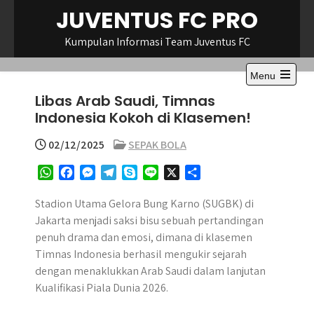
Skip
JUVENTUS FC PRO
to
content
Kumpulan Informasi Team Juventus FC
Menu
Open
Libas Arab Saudi, Timnas
the
main
Indonesia Kokoh di Klasemen!
menu
02/12/2025
SEPAK BOLA
W
F
M
T
S
L
X
S
h
a
e
e
k
i
h
a
c
s
l
y
n
a
Stadion Utama Gelora Bung Karno (SUGBK) di
t
e
s
e
p
e
r
Jakarta menjadi saksi bisu sebuah pertandingan
s
b
e
g
e
e
penuh drama dan emosi, dimana di klasemen
A
o
n
r
Timnas Indonesia berhasil mengukir sejarah
p
o
g
a
dengan menaklukkan Arab Saudi dalam lanjutan
p
k
e
m
Kualifikasi Piala Dunia 2026.
r