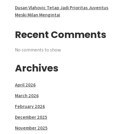
Dusan Vlahovic Tetap Jadi Prioritas Juventus
Meski Milan Mengintai
Recent Comments
No comments to show.
Archives
April 2026
March 2026
February 2026
December 2025
November 2025