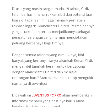
Di usia yang masih sangat muda, 19 tahun, Yildiz
telah berhasil menunjukkan skill dan potensi luar
biasa di lapangan, hingga menarik perhatian
raksasa Inggris, Manchester United.​ Permainannya
yang atraktif dan cerdas menjadikannya sebagai
pengatur serangan yang mampu menciptakan
peluang berbahaya bagi timnya.
Dengan semua talenta yang dimilikinya, kini
banyak yang bertanya-tanya: akankah Kenan Yildiz
mengambil langkah berani untuk bergabung
dengan Manchester United dan menjajal
tantangan baru? Atau akankah dia tetap mengukir
namanya di Juventus?
Dibawah ini
JUVENTUS FC PRO
akan memberikan
informasi menarik yang pastinya harus Anda
ketahui. Mari simak sekarang!