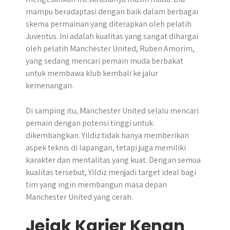
mampu beradaptasi dengan baik dalam berbagai
skema permainan yang diterapkan oleh pelatih
Juventus. Ini adalah kualitas yang sangat dihargai
oleh pelatih Manchester United, Ruben Amorim,
yang sedang mencari pemain muda berbakat
untuk membawa klub kembali ke jalur
kemenangan.
Di samping itu, Manchester United selalu mencari
pemain dengan potensi tinggi untuk
dikembangkan. Yildiz tidak hanya memberikan
aspek teknis di lapangan, tetapi juga memiliki
karakter dan mentalitas yang kuat. Dengan semua
kualitas tersebut, Yildiz menjadi target ideal bagi
tim yang ingin membangun masa depan
Manchester United yang cerah.
Jejak Karier Kenan