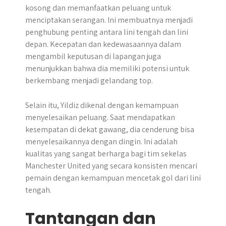
kosong dan memanfaatkan peluang untuk
menciptakan serangan. Ini membuatnya menjadi
penghubung penting antara lini tengah dan lini
depan. Kecepatan dan kedewasaannya dalam
mengambil keputusan di lapangan juga
menunjukkan bahwa dia memiliki potensi untuk
berkembang menjadi gelandang top.
Selain itu, Yildiz dikenal dengan kemampuan
menyelesaikan peluang. Saat mendapatkan
kesempatan di dekat gawang, dia cenderung bisa
menyelesaikannya dengan dingin. Ini adalah
kualitas yang sangat berharga bagi tim sekelas
Manchester United yang secara konsisten mencari
pemain dengan kemampuan mencetak gol dari lini
tengah.
Tantangan dan