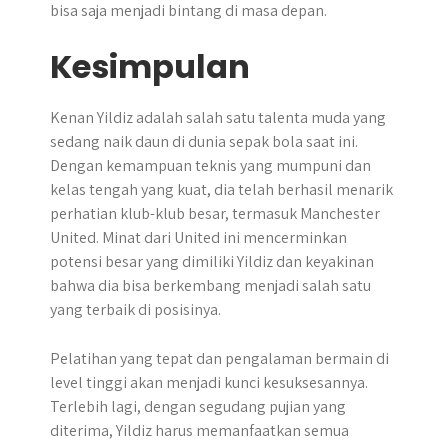
bisa saja menjadi bintang di masa depan.
Kesimpulan
Kenan Yildiz adalah salah satu talenta muda yang
sedang naik daun di dunia sepak bola saat ini.
Dengan kemampuan teknis yang mumpuni dan
kelas tengah yang kuat, dia telah berhasil menarik
perhatian klub-klub besar, termasuk Manchester
United. ​Minat dari United ini mencerminkan
potensi besar yang dimiliki Yildiz dan keyakinan
bahwa dia bisa berkembang menjadi salah satu
yang terbaik di posisinya.​
Pelatihan yang tepat dan pengalaman bermain di
level tinggi akan menjadi kunci kesuksesannya.
Terlebih lagi, dengan segudang pujian yang
diterima, Yildiz harus memanfaatkan semua