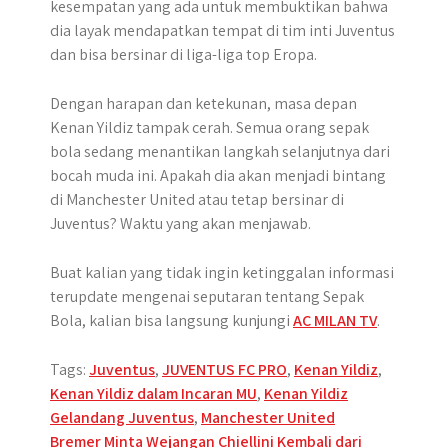
kesempatan yang ada untuk membuktikan bahwa
dia layak mendapatkan tempat di tim inti Juventus
dan bisa bersinar di liga-liga top Eropa.
Dengan harapan dan ketekunan, masa depan
Kenan Yildiz tampak cerah. Semua orang sepak
bola sedang menantikan langkah selanjutnya dari
bocah muda ini. Apakah dia akan menjadi bintang
di Manchester United atau tetap bersinar di
Juventus? Waktu yang akan menjawab.
Buat kalian yang tidak ingin ketinggalan informasi
terupdate mengenai seputaran tentang Sepak
Bola, kalian bisa langsung kunjungi
AC MILAN TV
.
Tags:
Juventus
,
JUVENTUS FC PRO
,
Kenan Yildiz
,
Kenan Yildiz dalam Incaran MU
,
Kenan Yildiz
Gelandang Juventus
,
Manchester United
Post
Bremer Minta Wejangan Chiellini Kembali dari