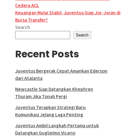
Cedera ACL
navigation
Keuangan Mulai Stabil, Juventus Siap Jor-Joran di
Bursa Transfer?
Search
Search
Recent Posts
Juventus Bergerak Cepat Amankan Ederson
dari Atalanta
Newcastle Siap Datangkan Khephren
Thuram Jika Tonali Pergi
Juventus Terapkan Strategi Baru
Komunikasi Jelang Laga Penting
Juventus Ambil Langkah Pertama untuk
Datangkan Guglielmo Vicario