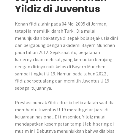
Yildiz di Juventus
Kenan Yildiz lahir pada 04 Mei 2005 di Jerman,
tetapi ia memiliki darah Turki. Dia mulai
menunjukkan bakatnya di sepak bola sejak usia dini
dan bergabung dengan akademi Bayern Munchen
pada tahun 2012. Sejak saat itu, perjalanan
kariernya kian melesat, yang kemudian berujung
dengan dirinya naik kelas di Bayern Munchen
sampai tingkat U-19. Namun pada tahun 2022,
Yildiz berpetualang dan memilih Juventus U-19
sebagai tujuannya.
Prestasi puncak Yildiz di usia belia adalah saat dia
membantu Juventus U-19 meraih gelar juara di
kejuaraan nasional. Di tim senior, Yildiz mulai
mendapatkan kesempatan tampil lebih sering di
musim ini. Debutnya menunjukkan bahwa dia bisa