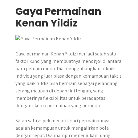
Gaya Permainan
Kenan Yildiz
Gaya permainan Kenan Yildiz menjadi salah satu
faktor kunci yang membuatnya menonjol di antara
para pemain muda. Dia menggabungkan teknik
individu yang luar biasa dengan kemampuan taktis
yang baik. Yildiz bisa bermain sebagai gelandang
serang maupun di depan lini tengah, yang
memberinya fleksibilitas untuk beradaptasi
dengan skema permainan yang berbeda.
Salah satu aspek menarik dari permainannya
adalah kemampuan untuk mengalirkan bola
dengan cepat. Dia mampu menemukan ruang