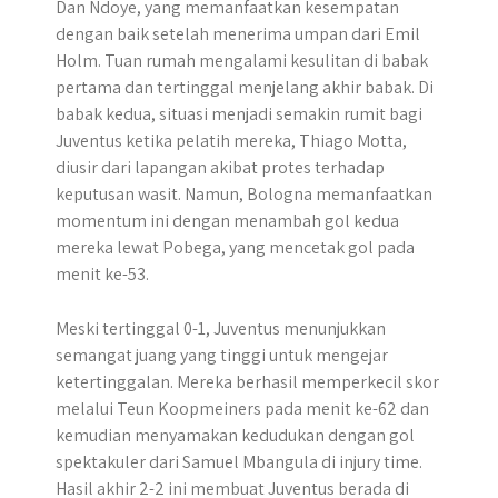
Dan Ndoye, yang memanfaatkan kesempatan
dengan baik setelah menerima umpan dari Emil
Holm. Tuan rumah mengalami kesulitan di babak
pertama dan tertinggal menjelang akhir babak. Di
babak kedua, situasi menjadi semakin rumit bagi
Juventus ketika pelatih mereka, Thiago Motta,
diusir dari lapangan akibat protes terhadap
keputusan wasit. Namun, Bologna memanfaatkan
momentum ini dengan menambah gol kedua
mereka lewat Pobega, yang mencetak gol pada
menit ke-53.
Meski tertinggal 0-1, Juventus menunjukkan
semangat juang yang tinggi untuk mengejar
ketertinggalan. Mereka berhasil memperkecil skor
melalui Teun Koopmeiners pada menit ke-62 dan
kemudian menyamakan kedudukan dengan gol
spektakuler dari Samuel Mbangula di injury time.
Hasil akhir 2-2 ini membuat Juventus berada di