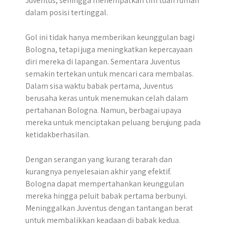
Juventus, sehingga menempatkan tim tuan rumah
dalam posisi tertinggal.
Gol ini tidak hanya memberikan keunggulan bagi
Bologna, tetapi juga meningkatkan kepercayaan
diri mereka di lapangan. Sementara Juventus
semakin tertekan untuk mencari cara membalas.
Dalam sisa waktu babak pertama, Juventus
berusaha keras untuk menemukan celah dalam
pertahanan Bologna. Namun, berbagai upaya
mereka untuk menciptakan peluang berujung pada
ketidakberhasilan.
Dengan serangan yang kurang terarah dan
kurangnya penyelesaian akhir yang efektif. ​
Bologna dapat mempertahankan keunggulan
mereka hingga peluit babak pertama berbunyi.
Meninggalkan Juventus dengan tantangan berat
untuk membalikkan keadaan di babak kedua.​