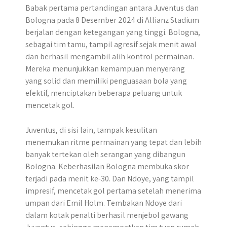
Babak pertama pertandingan antara Juventus dan
Bologna pada 8 Desember 2024 di Allianz Stadium
berjalan dengan ketegangan yang tinggi. Bologna,
sebagai tim tamu, tampil agresif sejak menit awal
dan berhasil mengambil alih kontrol permainan.
Mereka menunjukkan kemampuan menyerang
yang solid dan memiliki penguasaan bola yang
efektif, menciptakan beberapa peluang untuk
mencetak gol.
Juventus, di sisi lain, tampak kesulitan
menemukan ritme permainan yang tepat dan lebih
banyak tertekan oleh serangan yang dibangun
Bologna. Keberhasilan Bologna membuka skor
terjadi pada menit ke-30. Dan Ndoye, yang tampil
impresif, mencetak gol pertama setelah menerima
umpan dari Emil Holm. Tembakan Ndoye dari
dalam kotak penalti berhasil menjebol gawang