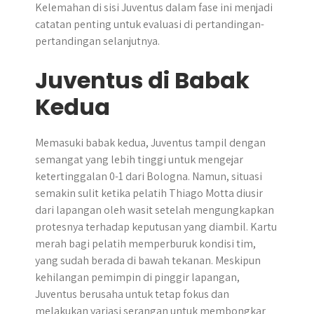
Kelemahan di sisi Juventus dalam fase ini menjadi
catatan penting untuk evaluasi di pertandingan-
pertandingan selanjutnya.
Juventus di Babak
Kedua
Memasuki babak kedua, Juventus tampil dengan
semangat yang lebih tinggi untuk mengejar
ketertinggalan 0-1 dari Bologna. Namun, situasi
semakin sulit ketika pelatih Thiago Motta diusir
dari lapangan oleh wasit setelah mengungkapkan
protesnya terhadap keputusan yang diambil. Kartu
merah bagi pelatih memperburuk kondisi tim,
yang sudah berada di bawah tekanan. Meskipun
kehilangan pemimpin di pinggir lapangan,
Juventus berusaha untuk tetap fokus dan
melakukan variasi serangan untuk membongkar