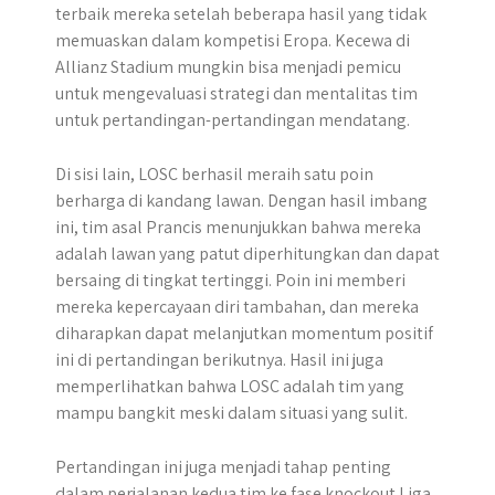
terbaik mereka setelah beberapa hasil yang tidak
memuaskan dalam kompetisi Eropa. Kecewa di
Allianz Stadium mungkin bisa menjadi pemicu
untuk mengevaluasi strategi dan mentalitas tim
untuk pertandingan-pertandingan mendatang.
Di sisi lain, LOSC berhasil meraih satu poin
berharga di kandang lawan. Dengan hasil imbang
ini, tim asal Prancis menunjukkan bahwa mereka
adalah lawan yang patut diperhitungkan dan dapat
bersaing di tingkat tertinggi. Poin ini memberi
mereka kepercayaan diri tambahan, dan mereka
diharapkan dapat melanjutkan momentum positif
ini di pertandingan berikutnya. Hasil ini juga
memperlihatkan bahwa LOSC adalah tim yang
mampu bangkit meski dalam situasi yang sulit.
Pertandingan ini juga menjadi tahap penting
dalam perjalanan kedua tim ke fase knockout Liga