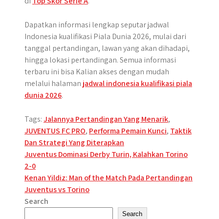
di
Top Skor Serie A
.
Dapatkan informasi lengkap seputar jadwal
Indonesia kualifikasi Piala Dunia 2026, mulai dari
tanggal pertandingan, lawan yang akan dihadapi,
hingga lokasi pertandingan. Semua informasi
terbaru ini bisa Kalian akses dengan mudah
melalui halaman
jadwal indonesia kualifikasi piala
dunia 2026
.
Tags:
Jalannya Pertandingan Yang Menarik
,
JUVENTUS FC PRO
,
Performa Pemain Kunci
,
Taktik
Dan Strategi Yang Diterapkan
Post
Juventus Dominasi Derby Turin, Kalahkan Torino
2-0
navigation
Kenan Yildiz: Man of the Match Pada Pertandingan
Juventus vs Torino
Search
Search