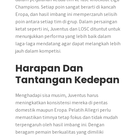
Champions. Setiap poin sangat berarti di kancah
Eropa, dan hasil imbang ini memperzaruh selisih
poin antara setiap tim di grup. Dalam persaingan
ketat seperti ini, Juventus dan LOSC dituntut untuk
menunjukkan performa yang lebih baik dalam
laga-laga mendatang agar dapat melangkah lebih
jauh dalam kompetisi.
Harapan Dan
Tantangan Kedepan
Menghadapi sisa musim, Juventus harus
meningkatkan konsistensi mereka di pentas
domestik maupun Eropa. Pelatih Allegri perlu
memastikan timnya tetap fokus dan tidak mudah
terpengaruh oleh hasil imbang ini. Dengan
beragam pemain berkualitas yang dimiliki