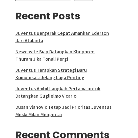
Recent Posts
Juventus Bergerak Cepat Amankan Ederson
dari Atalanta
Newcastle Siap Datangkan Khephren
Thuram Jika Tonali Pergi
Juventus Terapkan Strategi Baru
Komunikasi Jelang Laga Penting
Juventus Ambil Langkah Pertama untuk
Datangkan Guglielmo Vicario
Dusan Vlahovic Tetap Jadi Prioritas Juventus
Meski Milan Mengintai
Recent Comments