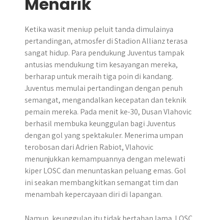
Menarik
Ketika wasit meniup peluit tanda dimulainya
pertandingan, atmosfer di Stadion Allianz terasa
sangat hidup. Para pendukung Juventus tampak
antusias mendukung tim kesayangan mereka,
berharap untuk meraih tiga poin di kandang.
Juventus memulai pertandingan dengan penuh
semangat, mengandalkan kecepatan dan teknik
pemain mereka. Pada menit ke-30, Dusan Vlahovic
berhasil membuka keunggulan bagi Juventus
dengan gol yang spektakuler. Menerima umpan
terobosan dari Adrien Rabiot, Vlahovic
menunjukkan kemampuannya dengan melewati
kiper LOSC dan menuntaskan peluang emas. Gol
ini seakan membangkitkan semangat tim dan
menambah kepercayaan diri di lapangan.
Namun, keunggulan itu tidak bertahan lama. LOSC,