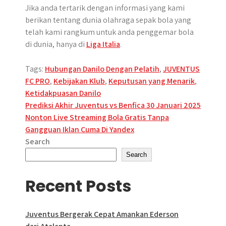
Jika anda tertarik dengan informasi yang kami
berikan tentang dunia olahraga sepak bola yang
telah kami rangkum untuk anda penggemar bola
di dunia, hanya di
Liga Italia
.
Tags:
Hubungan Danilo Dengan Pelatih
,
JUVENTUS
FC PRO
,
Kebijakan Klub
,
Keputusan yang Menarik
,
Ketidakpuasan Danilo
Post
Prediksi Akhir Juventus vs Benfica 30 Januari 2025
Nonton Live Streaming Bola Gratis Tanpa
navigation
Gangguan Iklan Cuma Di Yandex
Search
Search
Recent Posts
Juventus Bergerak Cepat Amankan Ederson