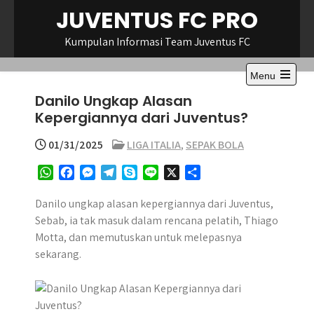
Skip
JUVENTUS FC PRO
to
content
Kumpulan Informasi Team Juventus FC
Menu
Open
Danilo Ungkap Alasan
the
main
Kepergiannya dari Juventus?
menu
01/31/2025
LIGA ITALIA
,
SEPAK BOLA
W
F
M
T
S
L
X
S
h
a
e
e
k
i
h
a
c
s
l
y
n
a
Danilo ungkap alasan kepergiannya dari Juventus,
t
e
s
e
p
e
r
Sebab, ia tak masuk dalam rencana pelatih, Thiago
s
b
e
g
e
e
Motta, dan memutuskan untuk melepasnya
A
o
n
r
sekarang.
p
o
g
a
p
k
e
m
r