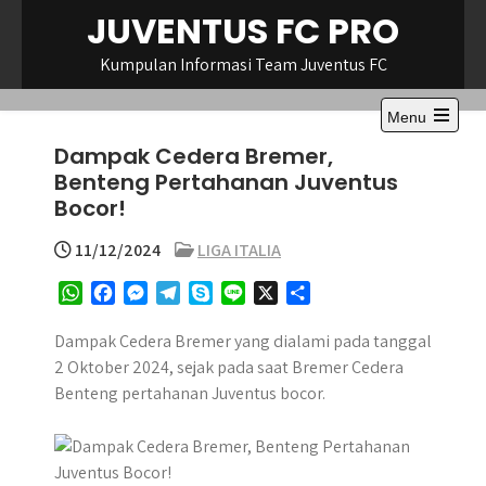
Skip
JUVENTUS FC PRO
to
content
Kumpulan Informasi Team Juventus FC
Menu
Open
Dampak Cedera Bremer,
the
main
Benteng Pertahanan Juventus
menu
Bocor!
11/12/2024
LIGA ITALIA
W
F
M
T
S
L
X
S
h
a
e
e
k
i
h
a
c
s
l
y
n
a
Dampak Cedera Bremer yang dialami pada tanggal
t
e
s
e
p
e
r
2 Oktober 2024, sejak pada saat Bremer Cedera
s
b
e
g
e
e
Benteng pertahanan Juventus bocor.
A
o
n
r
p
o
g
a
p
k
e
m
r