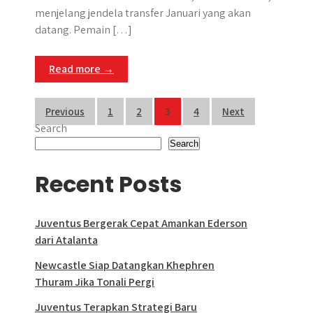
menjelang jendela transfer Januari yang akan
datang. Pemain […]
Read more →
Posts
Previous
1
2
3
4
Next
Search
pagination
Search
Recent Posts
Juventus Bergerak Cepat Amankan Ederson
dari Atalanta
Newcastle Siap Datangkan Khephren
Thuram Jika Tonali Pergi
Juventus Terapkan Strategi Baru