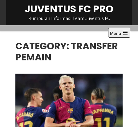
Skip
JUVENTUS FC PRO
to
content
Kumpulan Informasi Team Juventus FC
Menu
Open
CATEGORY:
TRANSFER
the
main
menu
PEMAIN