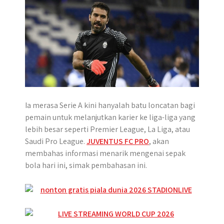
Ia merasa Serie A kini hanyalah batu loncatan bagi
pemain untuk melanjutkan karier ke liga-liga yang
lebih besar seperti Premier League, La Liga, atau
Saudi Pro League.
JUVENTUS FC PRO
, akan
membahas informasi menarik mengenai sepak
bola hari ini, simak pembahasan ini.