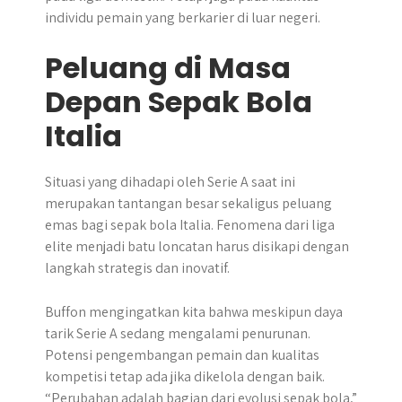
individu pemain yang berkarier di luar negeri.
Peluang di Masa
Depan Sepak Bola
Italia
Situasi yang dihadapi oleh Serie A saat ini
merupakan tantangan besar sekaligus peluang
emas bagi sepak bola Italia. Fenomena dari liga
elite menjadi batu loncatan harus disikapi dengan
langkah strategis dan inovatif.
Buffon mengingatkan kita bahwa meskipun daya
tarik Serie A sedang mengalami penurunan.
Potensi pengembangan pemain dan kualitas
kompetisi tetap ada jika dikelola dengan baik.
“Perubahan adalah bagian dari evolusi sepak bola,”