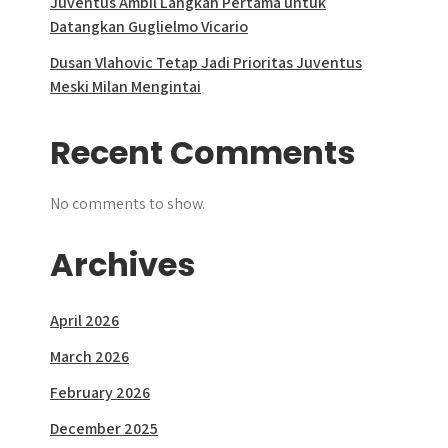
Juventus Ambil Langkah Pertama untuk
Datangkan Guglielmo Vicario
Dusan Vlahovic Tetap Jadi Prioritas Juventus
Meski Milan Mengintai
Recent Comments
No comments to show.
Archives
April 2026
March 2026
February 2026
December 2025