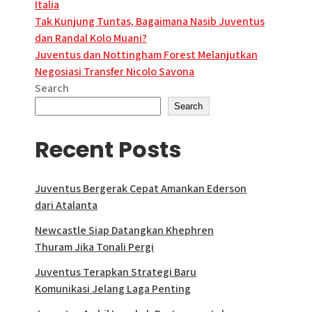
Italia
Post
Tak Kunjung Tuntas, Bagaimana Nasib Juventus
dan Randal Kolo Muani?
navigation
Juventus dan Nottingham Forest Melanjutkan
Negosiasi Transfer Nicolo Savona
Search
Search
Recent Posts
Juventus Bergerak Cepat Amankan Ederson
dari Atalanta
Newcastle Siap Datangkan Khephren
Thuram Jika Tonali Pergi
Juventus Terapkan Strategi Baru
Komunikasi Jelang Laga Penting