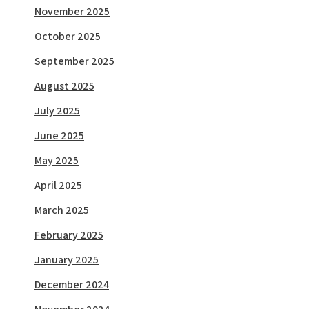
November 2025
October 2025
September 2025
August 2025
July 2025
June 2025
May 2025
April 2025
March 2025
February 2025
January 2025
December 2024