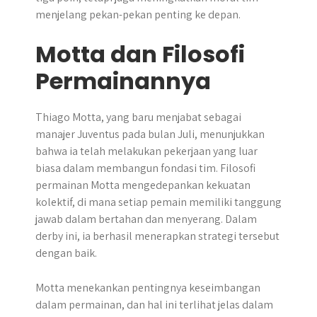
menjelang pekan-pekan penting ke depan.
Motta dan Filosofi
Permainannya
Thiago Motta, yang baru menjabat sebagai
manajer Juventus pada bulan Juli, menunjukkan
bahwa ia telah melakukan pekerjaan yang luar
biasa dalam membangun fondasi tim. Filosofi
permainan Motta mengedepankan kekuatan
kolektif, di mana setiap pemain memiliki tanggung
jawab dalam bertahan dan menyerang. Dalam
derby ini, ia berhasil menerapkan strategi tersebut
dengan baik.
Motta menekankan pentingnya keseimbangan
dalam permainan, dan hal ini terlihat jelas dalam