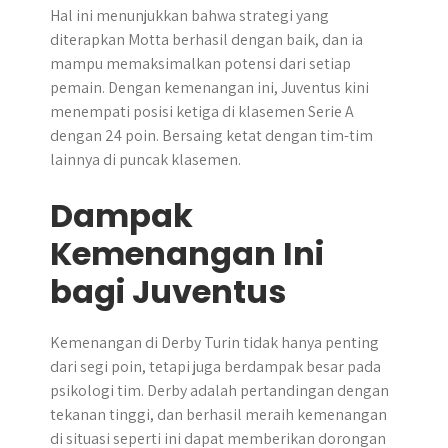
Hal ini menunjukkan bahwa strategi yang
diterapkan Motta berhasil dengan baik, dan ia
mampu memaksimalkan potensi dari setiap
pemain. Dengan kemenangan ini, Juventus kini
menempati posisi ketiga di klasemen Serie A
dengan 24 poin. Bersaing ketat dengan tim-tim
lainnya di puncak klasemen.
Dampak
Kemenangan Ini
bagi Juventus
Kemenangan di Derby Turin tidak hanya penting
dari segi poin, tetapi juga berdampak besar pada
psikologi tim. Derby adalah pertandingan dengan
tekanan tinggi, dan berhasil meraih kemenangan
di situasi seperti ini dapat memberikan dorongan