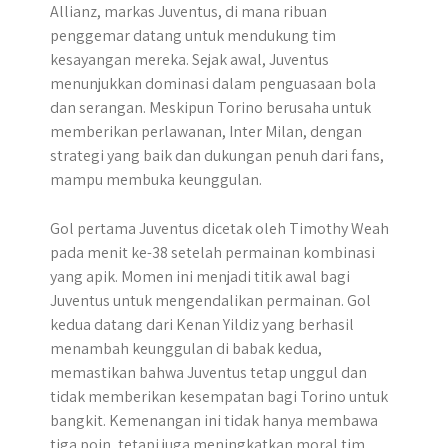
Allianz, markas Juventus, di mana ribuan
penggemar datang untuk mendukung tim
kesayangan mereka. Sejak awal, Juventus
menunjukkan dominasi dalam penguasaan bola
dan serangan. Meskipun Torino berusaha untuk
memberikan perlawanan, Inter Milan, dengan
strategi yang baik dan dukungan penuh dari fans,
mampu membuka keunggulan.
Gol pertama Juventus dicetak oleh Timothy Weah
pada menit ke-38 setelah permainan kombinasi
yang apik. Momen ini menjadi titik awal bagi
Juventus untuk mengendalikan permainan. Gol
kedua datang dari Kenan Yildiz yang berhasil
menambah keunggulan di babak kedua,
memastikan bahwa Juventus tetap unggul dan
tidak memberikan kesempatan bagi Torino untuk
bangkit. Kemenangan ini tidak hanya membawa
tiga poin, tetapi juga meningkatkan moral tim