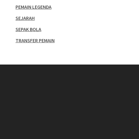
PEMAIN LEGENDA
SEJARAH
SEPAK BOLA
TRANSFER PEMAIN