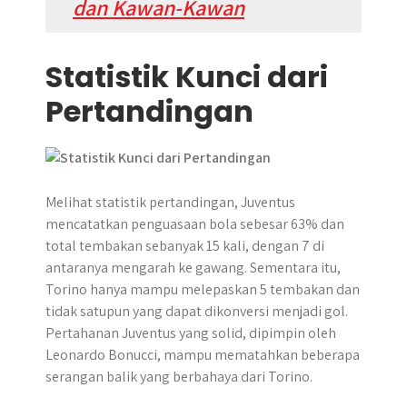
dan Kawan-Kawan
Statistik Kunci dari
Pertandingan
Melihat statistik pertandingan, Juventus
mencatatkan penguasaan bola sebesar 63% dan
total tembakan sebanyak 15 kali, dengan 7 di
antaranya mengarah ke gawang. Sementara itu,
Torino hanya mampu melepaskan 5 tembakan dan
tidak satupun yang dapat dikonversi menjadi gol.
Pertahanan Juventus yang solid, dipimpin oleh
Leonardo Bonucci, mampu mematahkan beberapa
serangan balik yang berbahaya dari Torino.