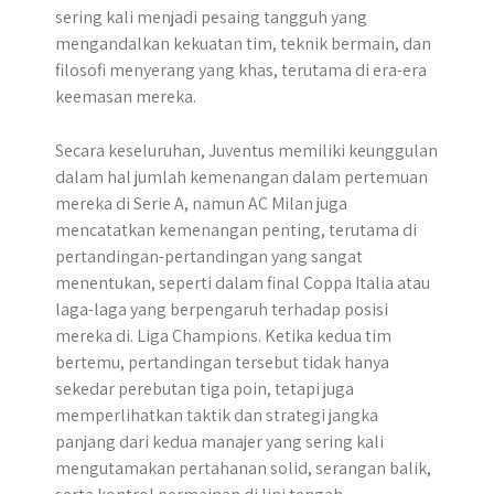
sering kali menjadi pesaing tangguh yang
mengandalkan kekuatan tim, teknik bermain, dan
filosofi menyerang yang khas, terutama di era-era
keemasan mereka.
Secara keseluruhan, Juventus memiliki keunggulan
dalam hal jumlah kemenangan dalam pertemuan
mereka di Serie A, namun AC Milan juga
mencatatkan kemenangan penting, terutama di
pertandingan-pertandingan yang sangat
menentukan, seperti dalam final Coppa Italia atau
laga-laga yang berpengaruh terhadap posisi
mereka di. Liga Champions. Ketika kedua tim
bertemu, pertandingan tersebut tidak hanya
sekedar perebutan tiga poin, tetapi juga
memperlihatkan taktik dan strategi jangka
panjang dari kedua manajer yang sering kali
mengutamakan pertahanan solid, serangan balik,