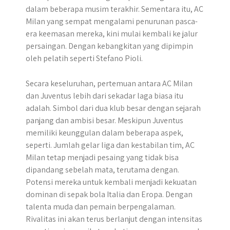
dalam beberapa musim terakhir. Sementara itu, AC
Milan yang sempat mengalami penurunan pasca-
era keemasan mereka, kini mulai kembali ke jalur
persaingan. Dengan kebangkitan yang dipimpin
oleh pelatih seperti Stefano Pioli.
Secara keseluruhan, pertemuan antara AC Milan
dan Juventus lebih dari sekadar laga biasa itu
adalah. Simbol dari dua klub besar dengan sejarah
panjang dan ambisi besar. Meskipun Juventus
memiliki keunggulan dalam beberapa aspek,
seperti. Jumlah gelar liga dan kestabilan tim, AC
Milan tetap menjadi pesaing yang tidak bisa
dipandang sebelah mata, terutama dengan.
Potensi mereka untuk kembali menjadi kekuatan
dominan di sepak bola Italia dan Eropa. Dengan
talenta muda dan pemain berpengalaman.
Rivalitas ini akan terus berlanjut dengan intensitas