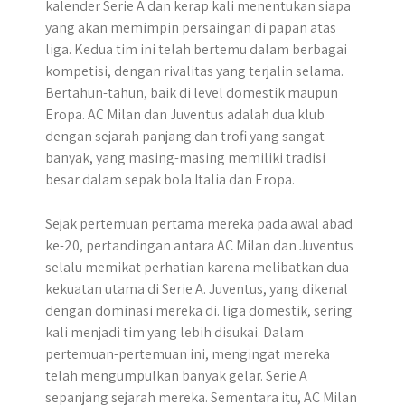
kalender Serie A dan kerap kali menentukan siapa
yang akan memimpin persaingan di papan atas
liga. Kedua tim ini telah bertemu dalam berbagai
kompetisi, dengan rivalitas yang terjalin selama.
Bertahun-tahun, baik di level domestik maupun
Eropa. AC Milan dan Juventus adalah dua klub
dengan sejarah panjang dan trofi yang sangat
banyak, yang masing-masing memiliki tradisi
besar dalam sepak bola Italia dan Eropa.
Sejak pertemuan pertama mereka pada awal abad
ke-20, pertandingan antara AC Milan dan Juventus
selalu memikat perhatian karena melibatkan dua
kekuatan utama di Serie A. Juventus, yang dikenal
dengan dominasi mereka di. liga domestik, sering
kali menjadi tim yang lebih disukai. Dalam
pertemuan-pertemuan ini, mengingat mereka
telah mengumpulkan banyak gelar. Serie A
sepanjang sejarah mereka. Sementara itu, AC Milan