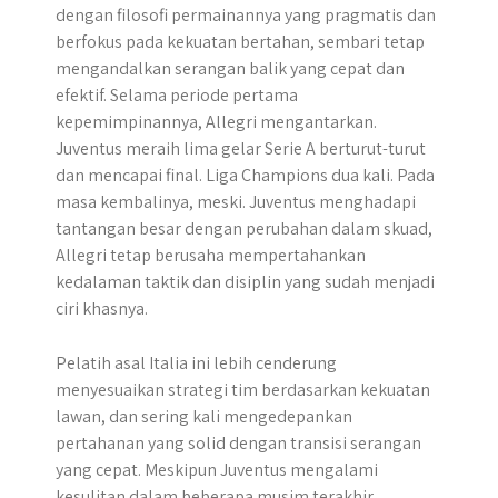
dengan filosofi permainannya yang pragmatis dan
berfokus pada kekuatan bertahan, sembari tetap
mengandalkan serangan balik yang cepat dan
efektif. Selama periode pertama
kepemimpinannya, Allegri mengantarkan.
Juventus meraih lima gelar Serie A berturut-turut
dan mencapai final. Liga Champions dua kali. Pada
masa kembalinya, meski. Juventus menghadapi
tantangan besar dengan perubahan dalam skuad,
Allegri tetap berusaha mempertahankan
kedalaman taktik dan disiplin yang sudah menjadi
ciri khasnya.
Pelatih asal Italia ini lebih cenderung
menyesuaikan strategi tim berdasarkan kekuatan
lawan, dan sering kali mengedepankan
pertahanan yang solid dengan transisi serangan
yang cepat. Meskipun Juventus mengalami
kesulitan dalam beberapa musim terakhir,