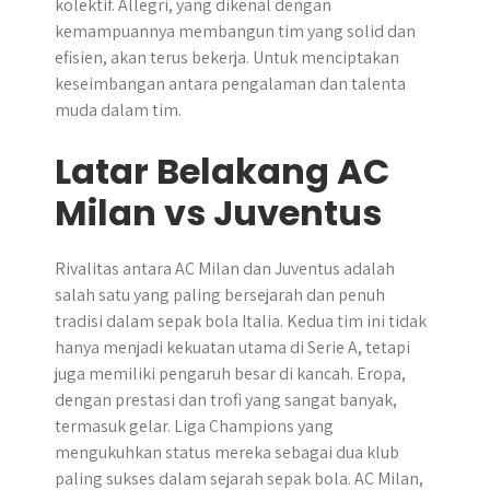
kolektif. Allegri, yang dikenal dengan
kemampuannya membangun tim yang solid dan
efisien, akan terus bekerja. Untuk menciptakan
keseimbangan antara pengalaman dan talenta
muda dalam tim.
Latar Belakang AC
Milan vs Juventus
Rivalitas antara AC Milan dan Juventus adalah
salah satu yang paling bersejarah dan penuh
tradisi dalam sepak bola Italia. Kedua tim ini tidak
hanya menjadi kekuatan utama di Serie A, tetapi
juga memiliki pengaruh besar di kancah. Eropa,
dengan prestasi dan trofi yang sangat banyak,
termasuk gelar. Liga Champions yang
mengukuhkan status mereka sebagai dua klub
paling sukses dalam sejarah sepak bola. AC Milan,