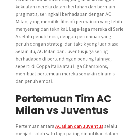
kekuatan mereka dalam bertahan dan bermain
pragmatis, seringkali berhadapan dengan AC
Milan, yang memiliki filosofi permainan yang lebih
menyerang dan teknikal. Laga-laga mereka di Serie
A selalu penuh tensi, dengan permainan yang
penuh dengan strategi dan taktik yang luar biasa.
Selain itu, AC Milan dan Juventus juga sering
berhadapan di pertandingan penting lainnya,
seperti di Coppa Italia atau Liga Champions,
membuat pertemuan mereka semakin dinamis
dan penuh emosi.
Pertemuan Tim AC
Milan vs Juventus
Pertemuan antara
AC Milan dan Juventus
selalu
menjadi salah satu laga paling dinantikan dalam