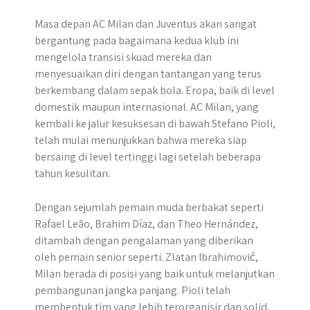
Masa depan AC Milan dan Juventus akan sangat
bergantung pada bagaimana kedua klub ini
mengelola transisi skuad mereka dan
menyesuaikan diri dengan tantangan yang terus
berkembang dalam sepak bola. Eropa, baik di level
domestik maupun internasional. AC Milan, yang
kembali ke jalur kesuksesan di bawah Stefano Pioli,
telah mulai menunjukkan bahwa mereka siap
bersaing di level tertinggi lagi setelah beberapa
tahun kesulitan.
Dengan sejumlah pemain muda berbakat seperti
Rafael Leão, Brahim Díaz, dan Theo Hernández,
ditambah dengan pengalaman yang diberikan
oleh pemain senior seperti. Zlatan Ibrahimović,
Milan berada di posisi yang baik untuk melanjutkan
pembangunan jangka panjang. Pioli telah
membentuk tim yang lebih terorganisir dan solid,