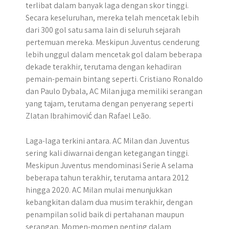
terlibat dalam banyak laga dengan skor tinggi.
Secara keseluruhan, mereka telah mencetak lebih
dari 300 gol satu sama lain di seluruh sejarah
pertemuan mereka. Meskipun Juventus cenderung
lebih unggul dalam mencetak gol dalam beberapa
dekade terakhir, terutama dengan kehadiran
pemain-pemain bintang seperti. Cristiano Ronaldo
dan Paulo Dybala, AC Milan juga memiliki serangan
yang tajam, terutama dengan penyerang seperti
Zlatan Ibrahimović dan Rafael Leão.
Laga-laga terkini antara. AC Milan dan Juventus
sering kali diwarnai dengan ketegangan tinggi.
Meskipun Juventus mendominasi Serie A selama
beberapa tahun terakhir, terutama antara 2012
hingga 2020. AC Milan mulai menunjukkan
kebangkitan dalam dua musim terakhir, dengan
penampilan solid baik di pertahanan maupun
serangan. Momen-momen penting dalam