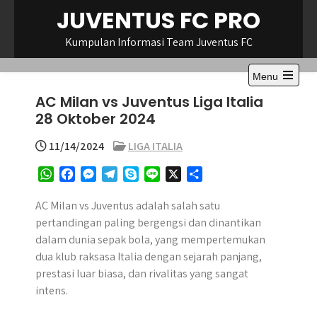
Skip
JUVENTUS FC PRO
to
content
Kumpulan Informasi Team Juventus FC
Menu
Open
AC Milan vs Juventus Liga Italia
the
main
28 Oktober 2024
menu
11/14/2024
LIGA ITALIA
W
F
M
T
S
L
X
S
h
a
e
e
k
i
h
a
c
s
l
y
n
a
AC Milan vs Juventus adalah salah satu
t
e
s
e
p
e
r
pertandingan paling bergengsi dan dinantikan
s
b
e
g
e
e
dalam dunia sepak bola, yang mempertemukan
A
o
n
r
dua klub raksasa Italia dengan sejarah panjang,
p
o
g
a
prestasi luar biasa, dan rivalitas yang sangat
p
k
e
m
intens.
r