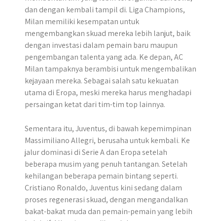
dan dengan kembali tampil di. Liga Champions,
Milan memiliki kesempatan untuk
mengembangkan skuad mereka lebih lanjut, baik
dengan investasi dalam pemain baru maupun
pengembangan talenta yang ada. Ke depan, AC
Milan tampaknya berambisi untuk mengembalikan
kejayaan mereka. Sebagai salah satu kekuatan
utama di Eropa, meski mereka harus menghadapi
persaingan ketat dari tim-tim top lainnya.
Sementara itu, Juventus, di bawah kepemimpinan
Massimiliano Allegri, berusaha untuk kembali. Ke
jalur dominasi di Serie A dan Eropa setelah
beberapa musim yang penuh tantangan. Setelah
kehilangan beberapa pemain bintang seperti.
Cristiano Ronaldo, Juventus kini sedang dalam
proses regenerasi skuad, dengan mengandalkan
bakat-bakat muda dan pemain-pemain yang lebih