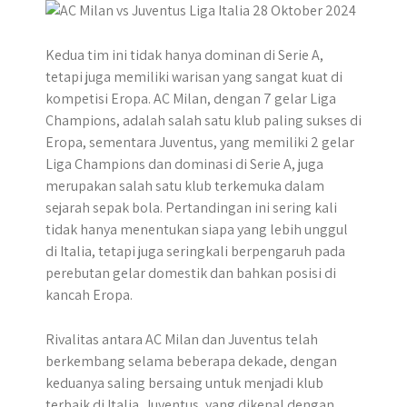
Kedua tim ini tidak hanya dominan di Serie A,
tetapi juga memiliki warisan yang sangat kuat di
kompetisi Eropa. AC Milan, dengan 7 gelar Liga
Champions, adalah salah satu klub paling sukses di
Eropa, sementara Juventus, yang memiliki 2 gelar
Liga Champions dan dominasi di Serie A, juga
merupakan salah satu klub terkemuka dalam
sejarah sepak bola. Pertandingan ini sering kali
tidak hanya menentukan siapa yang lebih unggul
di Italia, tetapi juga seringkali berpengaruh pada
perebutan gelar domestik dan bahkan posisi di
kancah Eropa.
Rivalitas antara AC Milan dan Juventus telah
berkembang selama beberapa dekade, dengan
keduanya saling bersaing untuk menjadi klub
terbaik di Italia. Juventus, yang dikenal dengan