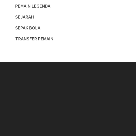
PEMAIN LEGENDA
SEJARAH
SEPAK BOLA
TRANSFER PEMAIN