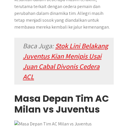
terutama terkait dengan cedera pemain dan
perubahan dalam dinamika tim. Allegri masih
tetap menjadi sosok yang diandalkan untuk
membawa mereka kembali ke jalur kemenangan.
Baca Juga:
Stok Lini Belakang
Juventus Kian Menipis Usai
Juan Cabal Divonis Cedera
ACL
Masa Depan Tim AC
Milan vs Juventus